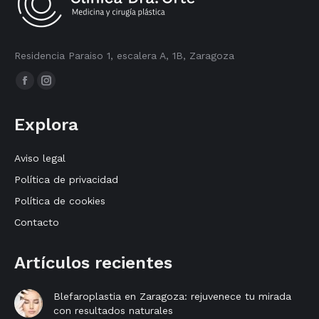
Residencia Paraiso 1, escalera A, 1B, Zaragoza
Encuéntranos en:
Facebook
Instagram
page
page
Explora
opens
opens
in
in
Aviso legal
new
new
Política de privacidad
window
window
Política de cookies
Contacto
Artículos recientes
Blefaroplastia en Zaragoza: rejuvenece tu mirada
con resultados naturales