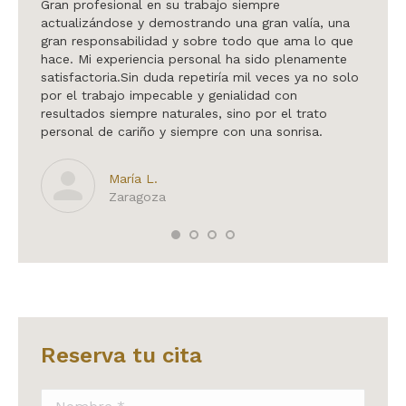
ra Orte
Gran profesional en su trabajo siempre
Hablar
z. El
actualizándose y demostrando una gran valía, una
en may
ción
gran responsabilidad y sobre todo que ama lo que
me dio
 mí es
hace. Mi experiencia personal ha sido plenamente
quirúr
satisfactoria.Sin duda repetiría mil veces ya no solo
integr
por el trabajo impecable y genialidad con
siempr
resultados siempre naturales, sino por el trato
te cam
personal de cariño y siempre con una sonrisa.
María L.
Zaragoza
Reserva tu cita
Nombre *