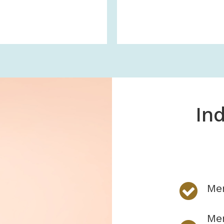
In
Men
Me