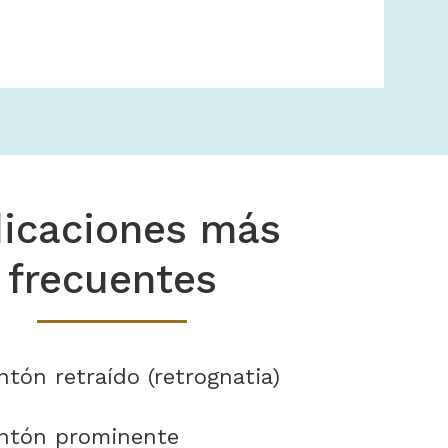
dicaciones más
frecuentes
tón retraído (retrognatia)
ntón prominente