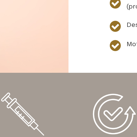
(p
Des
Mot