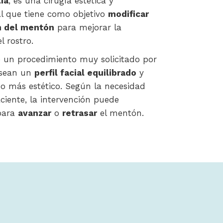
ia
, es una cirugía estética y
al que tiene como objetivo
modificar
n del mentón
para mejorar la
l rostro.
e un procedimiento muy solicitado por
esean un
perfil facial equilibrado
y
o más estético. Según la necesidad
ciente, la intervención puede
 para
avanzar
o
retrasar
el mentón.