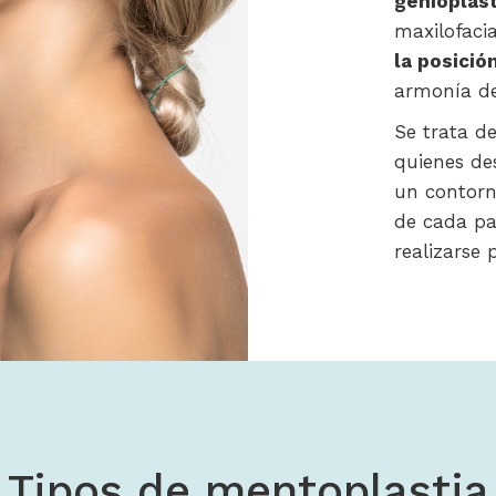
genioplast
maxilofaci
la posició
armonía de
Se trata d
quienes d
un contorn
de cada pa
realizarse
Tipos de mentoplastia