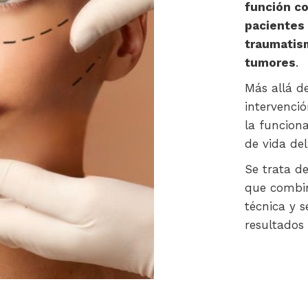
función co
pacientes
traumatism
tumores
.
Más allá de
intervenció
la funciona
de vida del
Se trata d
que combin
técnica y s
resultados