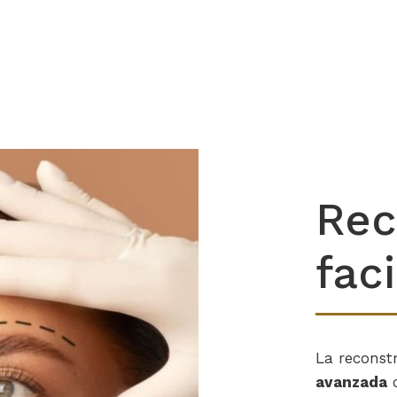
Rec
fac
La reconst
avanzada
c