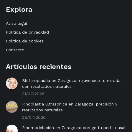
page
page
Explora
opens
opens
in
in
Aviso legal
new
new
Política de privacidad
window
window
Política de cookies
Contacto
Artículos recientes
Blefaroplastia en Zaragoza: rejuvenece tu mirada
con resultados naturales
31/07/2026
Rinoplastia ultrasónica en Zaragoza: precisión y
resultados naturales
28/07/2026
Rinomodelación en Zaragoza: corrige tu perfil nasal