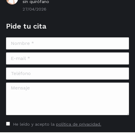
sin quirófano
27/04/2026
Pide tu cita
Nombre *
E-mail *
Teléfono
Mensaje
He leído y acepto la
política de privacidad.