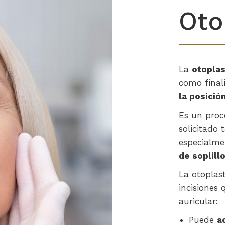
Oto
La
otoplas
como fina
la posició
Es un proc
solicitado
especialme
de soplill
La otoplas
incisiones 
auricular:
Puede
a