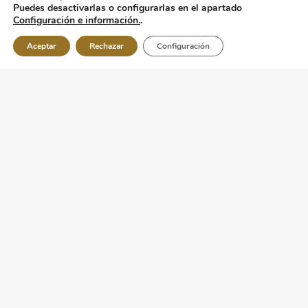
Puedes desactivarlas o configurarlas en el apartado
Configuración e información.
.
Aceptar
Rechazar
Configuración
Indicaciones más
frecuentes
Hipomastia o mamas poco
desarrolladas