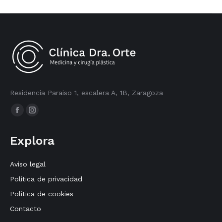
Residencia Paraiso 1, escalera A, 1B, Zaragoza
Encuéntranos en:
Facebook
Instagram
page
page
Explora
opens
opens
in
in
Aviso legal
new
new
Política de privacidad
window
window
Política de cookies
Contacto