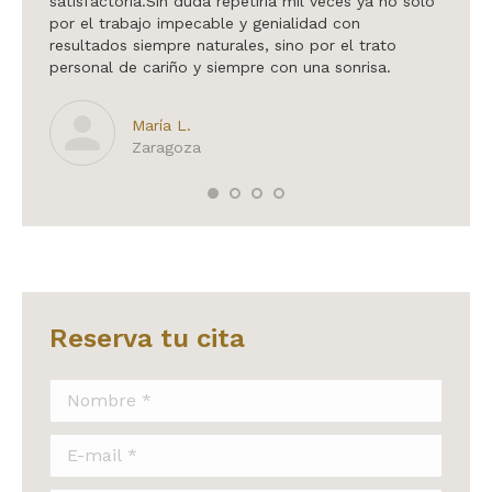
satisfactoria.Sin duda repetiría mil veces ya no solo
integr
por el trabajo impecable y genialidad con
siempr
resultados siempre naturales, sino por el trato
te cam
personal de cariño y siempre con una sonrisa.
María L.
Zaragoza
Reserva tu cita
Nombre *
E-mail *