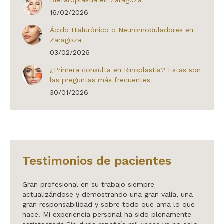
Blefaroplastia en Zaragoza
16/02/2026
Ácido Hialurónico o Neuromoduladores en
Zaragoza
03/02/2026
¿Primera consulta en Rinoplastia? Estas son
las preguntas más frecuentes
30/01/2026
Testimonios de pacientes
ra Orte
Gran profesional en su trabajo siempre
Hablar
z. El
actualizándose y demostrando una gran valía, una
en may
ción
gran responsabilidad y sobre todo que ama lo que
me dio
 mí es
hace. Mi experiencia personal ha sido plenamente
quirúr