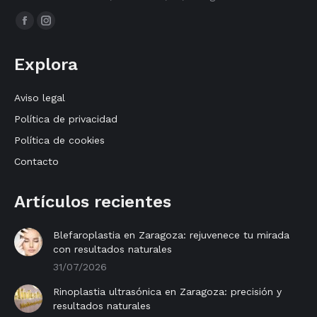
Encuéntranos en:
Facebook
Instagram
page
page
Explora
opens
opens
in
in
Aviso legal
new
new
Política de privacidad
window
window
Política de cookies
Contacto
Artículos recientes
Blefaroplastia en Zaragoza: rejuvenece tu mirada
con resultados naturales
31/07/2026
Rinoplastia ultrasónica en Zaragoza: precisión y
resultados naturales