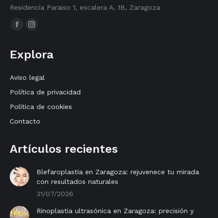
Residencia Paraiso 1, escalera A, 1B, Zaragoza
Encuéntranos en:
Facebook
Instagram
page
page
Explora
opens
opens
in
in
Aviso legal
new
new
Política de privacidad
window
window
Política de cookies
Contacto
Artículos recientes
Blefaroplastia en Zaragoza: rejuvenece tu mirada
con resultados naturales
31/07/2026
Rinoplastia ultrasónica en Zaragoza: precisión y