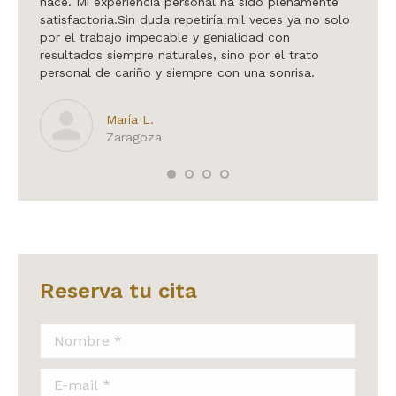
 mí es
hace. Mi experiencia personal ha sido plenamente
quirúr
satisfactoria.Sin duda repetiría mil veces ya no solo
integr
por el trabajo impecable y genialidad con
siempr
resultados siempre naturales, sino por el trato
te cam
personal de cariño y siempre con una sonrisa.
María L.
Zaragoza
Reserva tu cita
Nombre *
E-mail *