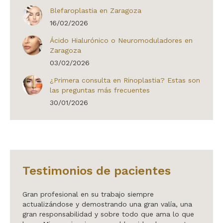
Blefaroplastia en Zaragoza
16/02/2026
Ácido Hialurónico o Neuromoduladores en
Zaragoza
03/02/2026
¿Primera consulta en Rinoplastia? Estas son
las preguntas más frecuentes
30/01/2026
Testimonios de pacientes
ra Orte
Gran profesional en su trabajo siempre
Hablar
z. El
actualizándose y demostrando una gran valía, una
en may
ción
gran responsabilidad y sobre todo que ama lo que
me dio